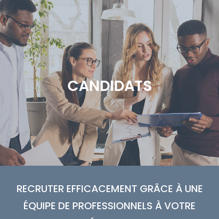
Contactez-nous dès aujourd'hui pour discuter de
vos projets et découvrir comment nous pouvons
vous aider à trouver les talents qui feront la
différence dans votre entreprise.
CANDIDATS
CLIQUER ICI
RECRUTER EFFICACEMENT GRÂCE À UNE
ÉQUIPE DE PROFESSIONNELS À VOTRE
Consultez nos offres d'emploi et envoyez-nous